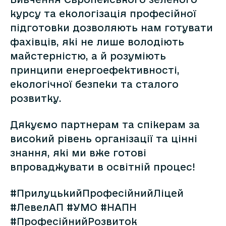
курсу та екологізація професійної
підготовки дозволяють нам готувати
фахівців, які не лише володіють
майстерністю, а й розуміють
принципи енергоефективності,
екологічної безпеки та сталого
розвитку.
Дякуємо партнерам та спікерам за
високий рівень організації та цінні
знання, які ми вже готові
впроваджувати в освітній процес!
#ПрилуцькийПрофесійнийЛіцей
#ЛевелАП #УМО #НАПН
#ПрофесійнийРозвиток