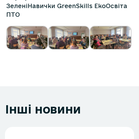
ЗеленіНавички GreenSkills ЕкоОсвіта
ПТО
Інші новини