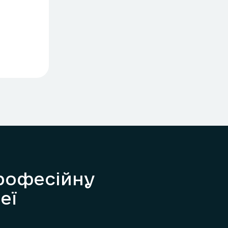
рофесійну
еї