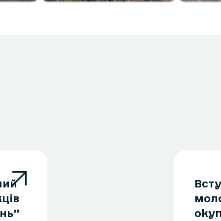
ний
Всту
ців
моло
ень”
окуп