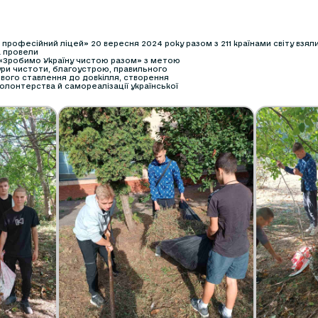
 професійний ліцей» 20 вересня 2024 року разом з 211 країнами світу взяли
а провели
 «Зробимо Україну чистою разом» з метою
ри чистоти, благоустрою, правильного
вого ставлення до довкілля, створення
олонтерства й самореалізації української