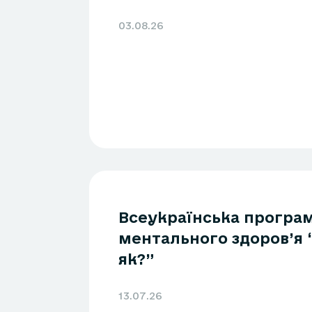
03.08.26
Всеукраїнська програ
ментального здоров’я 
як?”
13.07.26