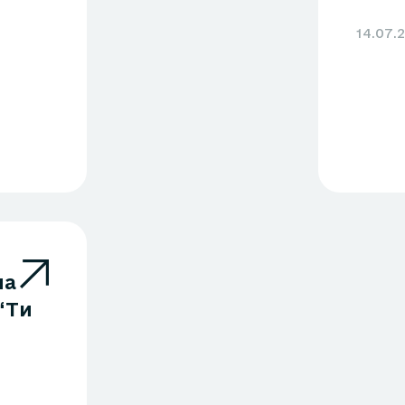
14.07.
ма
“Ти