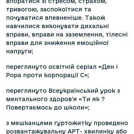
впоратися зі стресом, страхом,
тривогою, заспокоїтися та
почуватися впевненіше. Також
навчилися виконувати дихальні
вправи, вправи на заземлення, тілесні
вправи для зниження емоційної
напруги;
переглянуто освітній серіал «Ден і
Рора проти корпорації С»;
переглянуто Всеукраїнський урок з
ментального здоров’я «Ти як ?
Повертаємось до школи»;
з мешканцями гуртожитку проведено
розвантажувальну АРТ- хвилинку або