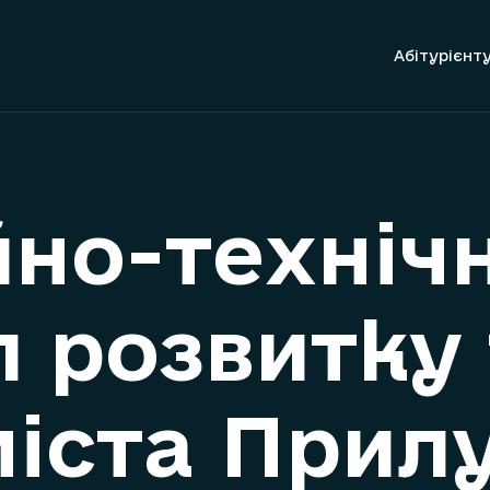
Абітурієнт
но-технічн
л розвитку
міста Прил