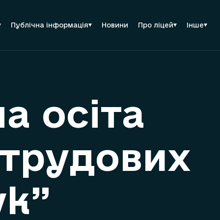
у
Публічна інформація
Новини
Про ліцей
Інше
а осіта
 трудових
ук”