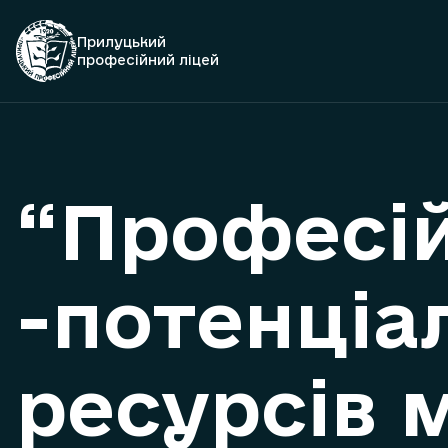
Прилуцький
професійний ліцей
“Професій
-потенціа
ресурсів 