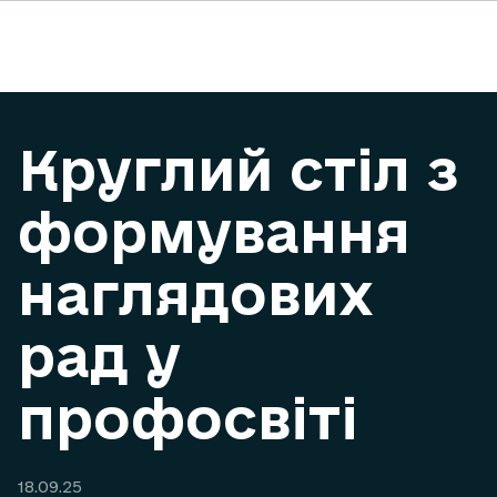
Круглий стіл з
формування
наглядових
рад у
профосвіті
18.09.25