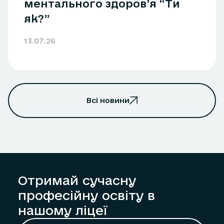
ментального здоров’я “Ти
як?”
13.07.26
Всі новини
Отримай сучасну
професійну освіту в
нашому ліцеї