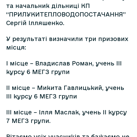
та начальник дільниці КП
“ПРИЛУКИТЕПЛОВОДОПОСТАЧАННЯ”
Сергій Ілляшенко.
У результаті визначили три призових
місця:
І місце – Владислав Роман, учень ІІІ
курсу 6 МЕГЗ групи
ІІ місце – Микита Гавлицький, учень
ІІІ курсу 6 МЕГЗ групи
ІІІ місце – Ілля Маслак, учень ІІ курсу
7 МЕГЗ групи.
Вітаємо усіх учасників та бажаємо не