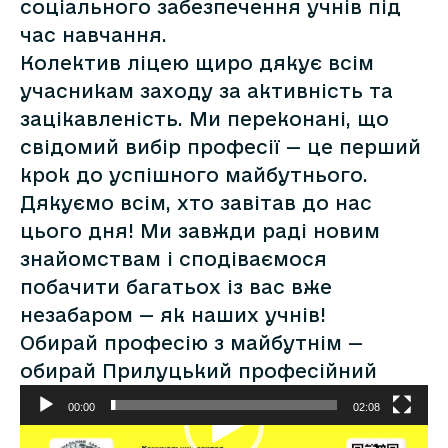
соціального забезпечення учнів під
час навчання.
Колектив ліцею щиро дякує всім
учасникам заходу за активність та
зацікавленість. Ми переконані, що
свідомий вибір професії — це перший
крок до успішного майбутнього.
Дякуємо всім, хто завітав до нас
цього дня! Ми завжди раді новим
знайомствам і сподіваємося
побачити багатьох із вас вже
незабаром — як наших учнів!
Обирай професію з майбутнім —
обирай Прилуцький професійний
ліцей!
00:00
02:08
Відеопрогравач